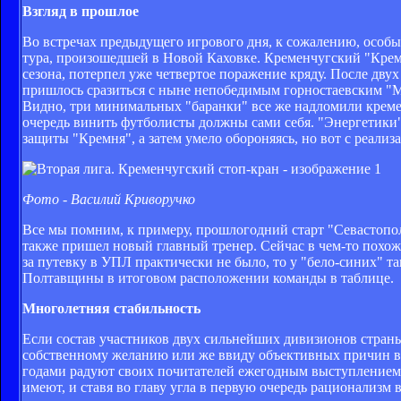
Взгляд в прошлое
Во встречах предыдущего игрового дня, к сожалению, особы
тура, произошедшей в Новой Каховке. Кременчугский "Крем
сезона, потерпел уже четвертое поражение кряду. После дв
пришлось сразиться с ныне непобедимым горностаевским "М
Видно, три минимальных "баранки" все же надломили креме
очередь винить футболисты должны сами себя. "Энергетики",
защиты "Кремня", а затем умело обороняясь, но вот с реал
Фото - Василий Криворучко
Все мы помним, к примеру, прошлогодний старт "Севастополя
также пришел новый главный тренер. Сейчас в чем-то похожа
за путевку в УПЛ практически не было, то у "бело-синих" т
Полтавщины в итоговом расположении команды в таблице.
Многолетняя стабильность
Если состав участников двух сильнейших дивизионов страны я
собственному желанию или же ввиду объективных причин вы
годами радуют своих почитателей ежегодным выступлением 
имеют, и ставя во главу угла в первую очередь рационализм