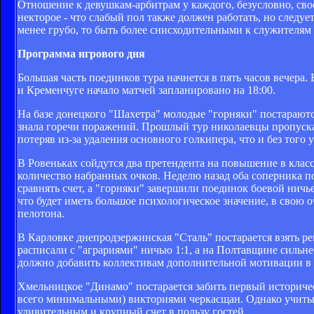
Отношение к девушкам-арбитрам у каждого, безусловно, свое
некторое - что слабый пол также должен работать, но следуе
менее грубо, то быть более снисходительными к служителям
Программа игрового дня
Большая часть поединков тура начнется в пять часов вечера.
и Кременчуге начало матчей запланировано на 18:00.
На базе донецкого "Шахетра" молодые "горняки" постараютс
знала горечи поражений. Прошлый тур николаевцы пропускал
потеряв из-за удаления основного голкипера, что и без того
В Ровеньках сойдутся два претендента на повышение в класс
количество набранных очков. Неделю назад оба соперника по
сравнять счет, а "горняки" завершили поединок боевой ничь
что будет иметь большое психологическое значение, в свою
пелотона.
В Карловке днепродзержинская "Сталь" постарается взять ре
расписали с "аграриями" ничью 1:1, а на Полтавщине сильне
должно добавить коллективам дополнительной мотивации в б
Хмельницкое "Динамо" постарается забить первый историчес
всего минимальными) викториями черкасщан. Однако учитыва
удивительным и крупный счет в пользу гостей.