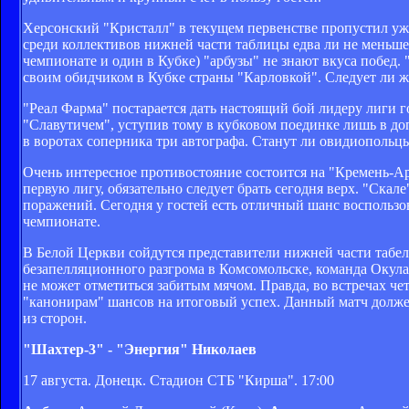
Херсонский "Кристалл" в текущем первенстве пропустил уже
среди коллективов нижней части таблицы едва ли не меньше 
чемпионате и один в Кубке) "арбузы" не знают вкуса побед
своим обидчиком в Кубке страны "Карловкой". Следует ли 
"Реал Фарма" постарается дать настоящий бой лидеру лиги г
"Славутичем", уступив тому в кубковом поединке лишь в до
в воротах соперника три автографа. Станут ли овидиопольц
Очень интересное противостояние состоится на "Кремень-Аре
первую лигу, обязательно следует брать сегодня верх. "Скале
поражений. Сегодня у гостей есть отличный шанс воспользо
чемпионате.
В Белой Церкви сойдутся представители нижней части табели
безапелляционного разгрома в Комсомольске, команда Окула
не может отметиться забитым мячом. Правда, во встречах че
"канонирам" шансов на итоговый успех. Данный матч должен
из сторон.
"Шахтер-3" - "Энергия" Николаев
17 августа. Донецк. Стадион СТБ "Кирша". 17:00