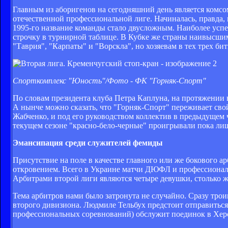
Главным из аборигенов на сегодняшний день является комсо
отечественной профессиональной лиге. Начиналась, правда, 
1995-го название команды стало двусложным. Наиболее успе
строчку в турнирной таблице. В Кубке же страны наивысшим
"Таврия", "Карпаты" и "Ворскла", но хозяевам в тех трех бит
Спорткомплекс "Юность"/Фото - ФК "Горняк-Спорт"
По словам президента клуба Петра Каплуна, на протяжении 
А нынче можно сказать, что "Горняк-Спорт" переживает сво
Жабченко, и под его руководством коллектив в предыдущем 
текущем сезоне "красно-бело-черные" проигрывали пока ли
Эмансипация среди служителей фемиды
Присутствие на поле в качестве главного или же бокового а
откровением. Всего в Украине матчи ДЮФЛ и профессионал
Арбитрами второй лиги являются четыре девушки, столько 
Тема арбитров нами было затронута не случайно. Сразу тро
второго дивизиона. Людмиле Тельбух предстоит отправиться
профессиональных соревнований) обслужит поединок в Херс