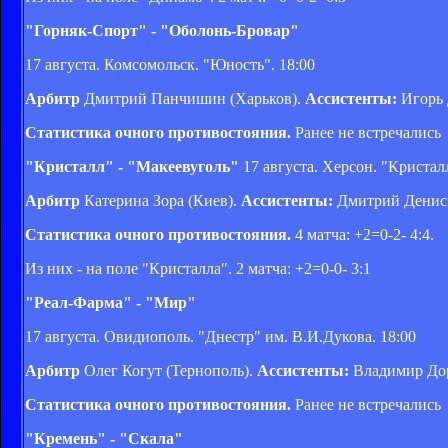
"Горняк-Спорт" - "Оболонь-Бровар"
17 августа. Комсомольск. "Юность". 18:00
Арбитр
Дмитрий Панчишин (Харьков).
Ассистенты:
Игорь 
Статистика очного противостояния.
Ранее не встречались
"Кристалл" - "Макеевуголь"
17 августа. Херсон. "Кристалл
Арбитр
Катерина Зора (Киев).
Ассистенты:
Дмитрий Денисюк
Статистика очного противостояния.
4 матча: +2=0-2- 4:4.
Из них - на поле "Кристалла". 2 матча: +2=0-0- 3:1
"Реал-Фарма" - "Мир"
17 августа. Овидиополь. "Днестр" им. В.И.Дукова. 18:00
Арбитр
Олег Когут (Тернополь).
Ассистенты:
Владимир Дор
Статистика очного противостояния.
Ранее не встречались
"Кремень" - "Скала"