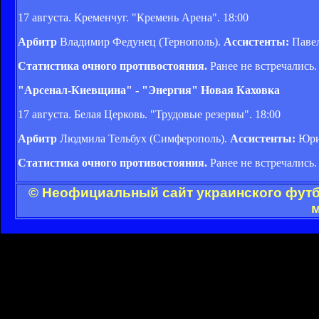
17 августа. Кременчуг. "Кремень Арена". 18:00
Арбитр
Владимир Федунец (Тернополь).
Ассистенты:
Павел
Статистика очного противостояния.
Ранее не встречались.
"Арсенал-Киевщина" - "Энергия" Новая Каховка
17 августа. Белая Церковь. "Трудовые резервы". 18:00
Арбитр
Людмила Тельбух (Симферополь).
Ассистенты:
Юрий
Статистика очного противостояния.
Ранее не встречались.
© Неофициальный сайт украинского футбо
м