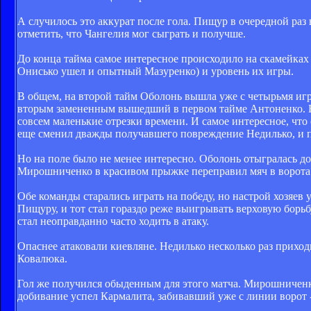
А случилось это аккурат после гола. Пищур в очередной раз
отметить, что Чангелия мог сыграть и получше.
До конца тайма самое интересное происходило на скамейках
Онисько ушел и опытный Мазуренко) и уровень их игры.
В общем, на второй тайм Оболонь вышла уже с четырьмя игр
вторым замененным вышедший в первом тайме Антоненко. Но
совсем маленькие отрезки времени. И самое интересное, что 
еще сменил дважды получавшего повреждение Недилько, и п
Но на поле было не менее интересно. Оболонь отыгралась д
Мирошниченко в красивом прыжке переправил мяч в ворота
Обе команды старались играть на победу, но настрой хозяев
Пищуру, и тот стал гораздо реже выигрывать верховую борь
стал неоправданно часто ходить в атаку.
Опаснее атаковали киевляне. Недилько несколько раз приход
Ковалюка.
Гол же получился обыденным для этого матча. Мирошниченко
добивание успел Кармалита, забивавший уже с линии ворот -