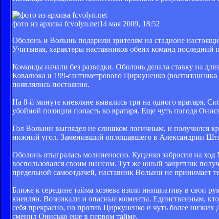
фото из архива fcvolyn.net
14 мая 2009, 18:52
Оболонь и Волынь подарили зрителям на стадионе настоящи
Учитывая, характеры наставников обеих команд последний п
Команды начали без разведки. Оболонь делала ставку на дли
Ковалюка и 199-сантиметрового Циркуненко (воспитанника
появлялись постоянно.
На 8-й минуте киевляне вывались три на одного вратаря, С
убойной позиции попасть во вратаря. Еще чуть погодя Онис
Гол Волыни выглядел не слишком логичным, и получился кр
нижний угол. Заменивший оплошавшего в Александрии Штань
Оболонь отыгралась молниеносно. Куценко забросил на ход 
воспользовался своим шансом. Тут же юный защитник получил
предельной самоотдачей, наставник Волыни не принимает тех
Ближе к середине тайма хозяева взяли инициативу в свои ру
киевлян. Возникали и опасные моменты. Единственным, кто
себя прекрасно, но против Циркуненко и чуть более низких 
сменил Онисько еще в первом тайме.