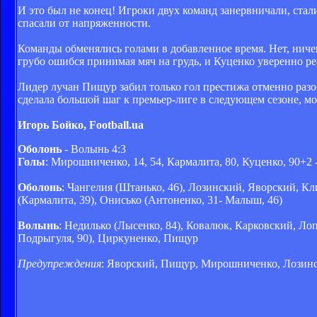
И это был не конец! Игроки двух команд занервничали, стал
спасали от напряженности.
Команды обменялись голами в добавленное время. Нет, ниче
грубо ошибся принимая мяч на грудь, и Куценко уверенно ре
Лидер лучан Пищур забил только гол престижа отменно разо
сделала большой шаг к премьер-лиге в следующем сезоне, м
Игорь Бойко, Football.ua
Оболонь
- Волынь 4:3
Голы
: Мирошниченко, 14, 54, Кармалита, 80, Куценко, 90+2 
Оболонь
: Чангелия (Штанько, 46), Лозинский, Яворский, К
(Кармалита, 39), Онисько (Антоненко, 31- Малыш, 46)
Волынь
: Недилько (Лысенко, 84), Ковалюк, Карковский, Ло
Подрыгуля, 90), Циркуненко, Пищур
Предупреждения
: Яворский, Пищур, Мирошниченко, Лозинс